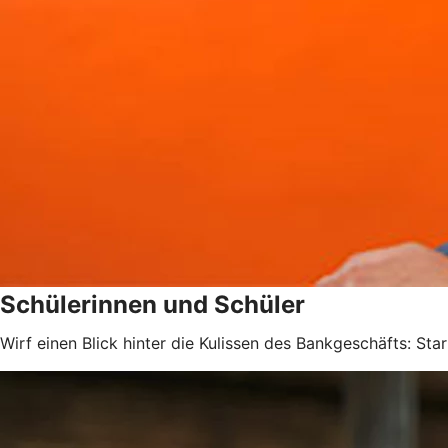
Schülerinnen und Schüler
Wirf einen Blick hinter die Kulissen des Bankgeschäfts: Sta